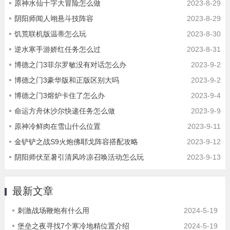
原神水仙十字大冒险怎么做
2023-8-29
阴阳师闻人翊悬斗技阵容
2023-8-29
饥荒联机版温蒂怎么玩
2023-8-30
逆水寒手游娇红任务怎么过
2023-8-31
博德之门3菲尔罗敏没有对话怎么办
2023-9-2
博德之门3豪华版和正版区别大吗
2023-9-2
博德之门3熔炉卡住了怎么办
2023-9-4
命运方舟休沙尔快递任务怎么做
2023-9-9
原神冷鲜肉在雪山什么位置
2023-9-11
金铲铲之战S9火炮佛耶戈阵容搭配攻略
2023-9-12
阴阳师伏至暑引清风吟凉召唤活动怎么玩
2023-9-13
最新文章
刺激战场鞭炮有什么用
2024-5-19
堡垒之夜寻找7个寒冷地精位置介绍
2024-5-19