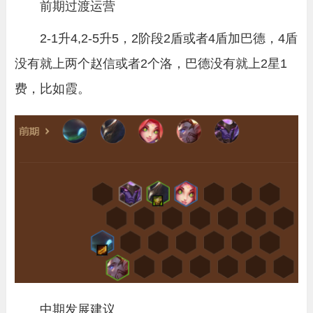
前期过渡运营
2-1升4,2-5升5，2阶段2盾或者4盾加巴德，4盾
没有就上两个赵信或者2个洛，巴德没有就上2星1
费，比如霞。
中期发展建议